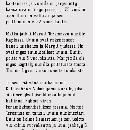
kartanossa ja uunilla on järjestetty
kansainvälisiä sympooseja jo 25 vuoden
ajan. Uuni on valtava ja sen
polttaminen vie 3 vuorokautta.
Matka jatkui Margit Terasmeen uunille
Raplassa. Uunin ovat rakentaneet
hänen miehensä ja Margit yhdessä. He
ovat myös suunnitelleet uunin. Uunin
poltto vie 3 vuorokautta. Margitilla oli
myös näyttely uunilla poltetuista töistä.
Olimme hyvin vaikuttuneita tuloksista.
Toisena päivänä matkasimme
Kaljurahnun Noborigama uunille, joka
sijaitsee yksityisellä maalla ja sitä
hallinnoi ryhmä viron
keramiikkayhdistyksen jäseniä. Margit
Teresmaa on tämän uunin uunimestari.
Uuni on kolme kamarinen ja sen poltto
vie kolme vuorokautta ja uuni jäähtyy 5