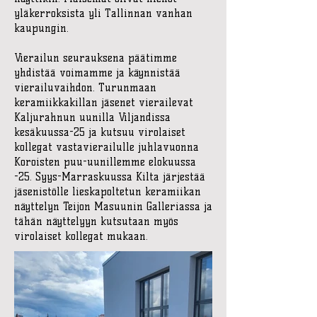
yläkerroksista yli Tallinnan vanhan
kaupungin.
Vierailun seurauksena päätimme
yhdistää voimamme ja käynnistää
vierailuvaihdon. Turunmaan
keramiikkakillan jäsenet vierailevat
Kaljurahnun uunilla Viljandissa
kesäkuussa-25 ja kutsuu virolaiset
kollegat vastavierailulle juhlavuonna
Koroisten puu-uunillemme elokuussa
-25. Syys-Marraskuussa Kilta järjestää
jäsenistölle lieskapoltetun keramiikan
näyttelyn Teijon Masuunin Galleriassa ja
tähän näyttelyyn kutsutaan myös
virolaiset kollegat mukaan.