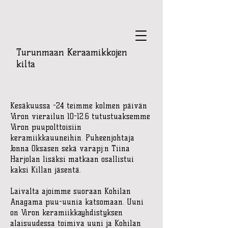
Turunmaan Keraamikkojen
kilta
Kesäkuussa -24 teimme kolmen päivän
Viron vierailun 10-12.6 tutustuaksemme
Viron puupolttoisiin
keramiikkauuneihin. Puheenjohtaja
Jonna Oksasen sekä varapj:n Tiina
Harjolan lisäksi matkaan osallistui
kaksi Killan jäsentä.
Laivalta ajoimme suoraan Kohilan
Anagama puu-uunia katsomaan. Uuni
on Viron keramiikkayhdistyksen
alaisuudessa toimiva uuni ja Kohilan