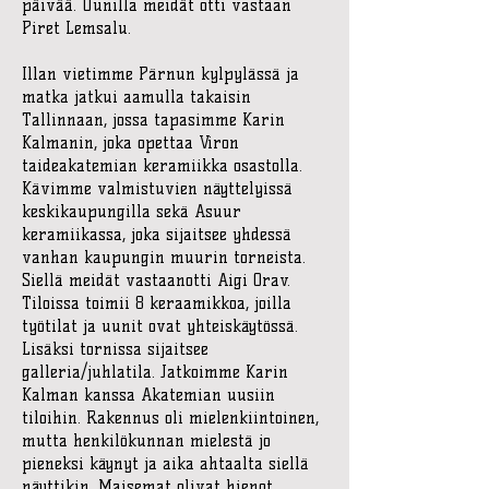
päivää. Uunilla meidät otti vastaan
Piret Lemsalu.
Illan vietimme Pärnun kylpylässä ja
matka jatkui aamulla takaisin
Tallinnaan, jossa tapasimme Karin
Kalmanin, joka opettaa Viron
taideakatemian keramiikka osastolla.
Kävimme valmistuvien näyttelyissä
keskikaupungilla sekä Asuur
keramiikassa, joka sijaitsee yhdessä
vanhan kaupungin muurin torneista.
Siellä meidät vastaanotti Aigi Orav.
Tiloissa toimii 8 keraamikkoa, joilla
työtilat ja uunit ovat yhteiskäytössä.
Lisäksi tornissa sijaitsee
galleria/juhlatila. Jatkoimme Karin
Kalman kanssa Akatemian uusiin
tiloihin. Rakennus oli mielenkiintoinen,
mutta henkilökunnan mielestä jo
pieneksi käynyt ja aika ahtaalta siellä
näyttikin. Maisemat olivat hienot